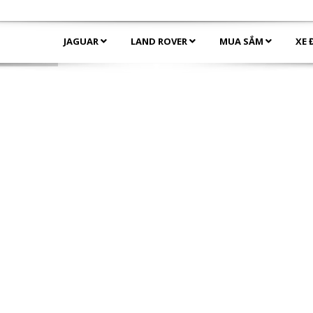
JAGUAR
LAND ROVER
MUA SẮM
XE 