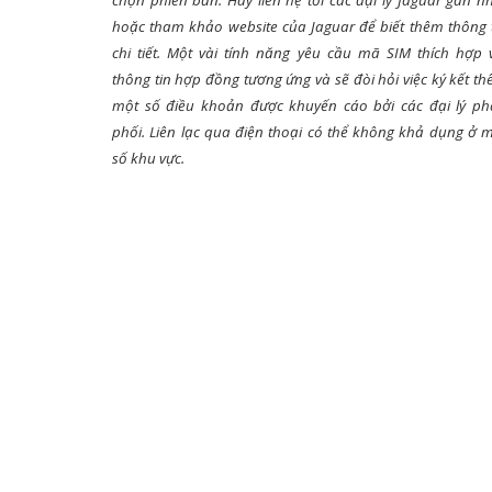
chọn phiên bản. Hãy liên hệ tới các đại lý Jaguar gần n
hoặc tham khảo website của Jaguar để biết thêm thông 
chi tiết. Một vài tính năng yêu cầu mã SIM thích hợp 
thông tin hợp đồng tương ứng và sẽ đòi hỏi việc ký kết t
một số điều khoản được khuyến cáo bởi các đại lý p
phối. Liên lạc qua điện thoại có thể không khả dụng ở 
số khu vực.