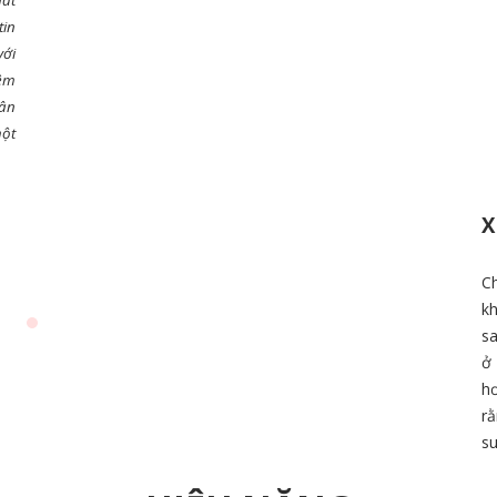
hất
tin
với
hêm
hân
một
X
Ch
kh
s
ở 
h
r
su