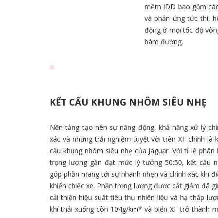
mềm IDD bao gồm các t
và phản ứng tức thì, 
động ở mọi tốc độ vòn
bám đường.
KẾT CẤU KHUNG NHÔM SIÊU NHẸ
Nền tảng tạo nên sự năng động, khả năng xử lý chí
xác và những trải nghiệm tuyệt vời trên XF chính là 
cấu khung nhôm siêu nhẹ của Jaguar. Với tỉ lệ phân
trọng lượng gần đạt mức lý tưởng 50:50, kết cấu n
góp phần mang tới sự nhanh nhẹn và chính xác khi đ
khiển chiếc xe. Phần trọng lượng được cắt giảm đã g
cải thiện hiệu suất tiêu thụ nhiên liệu và hạ thấp lư
khí thải xuống còn 104g/km* và biến XF trở thành 