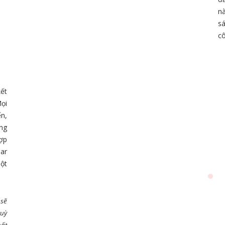
n
s
cô
kết
Mọi
ến,
ùng
ợp
ar
một
 sẽ
tuỳ