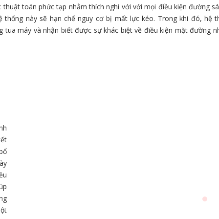
huật toán phức tạp nhằm thích nghi với với mọi điều kiện đường sá
hệ thống này sẽ hạn chế nguy cơ bị mất lực kéo. Trong khi đó, hệ 
g tua máy và nhận biết được sự khác biệt về điều kiện mặt đường nh
nh
kết
 bổ
ày
iều
iúp
ợng
một