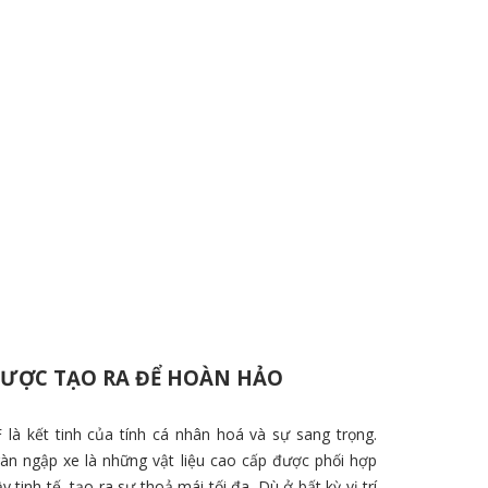
ƯỢC TẠO RA ĐỂ HOÀN HẢO
 là kết tinh của tính cá nhân hoá và sự sang trọng.
àn ngập xe là những vật liệu cao cấp được phối hợp
y tinh tế, tạo ra sự thoả mái tối đa. Dù ở bất kỳ vị trí