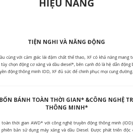
HIỆU NĂNG
TIỆN NGHI VÀ NĂNG ĐỘNG
đầu cùng với cảm giác lái đậm chất thể thao, XF có khả năng mang tớ
c tùy chọn động cơ xăng và dầu diesel*, bên cạnh đó là hệ dẫn động 
yền động thông minh IDD, XF đủ sức để chinh phục mọi cung đường.
BỐN BÁNH TOÀN THỜI GIAN* &CÔNG NGHỆ T
THÔNG MINH*
toàn thời gian AWD* với công nghệ truyền động thông minh (IDD)
 phiên bản sử dụng máy xăng và dầu Diesel. Được phát triển độc 