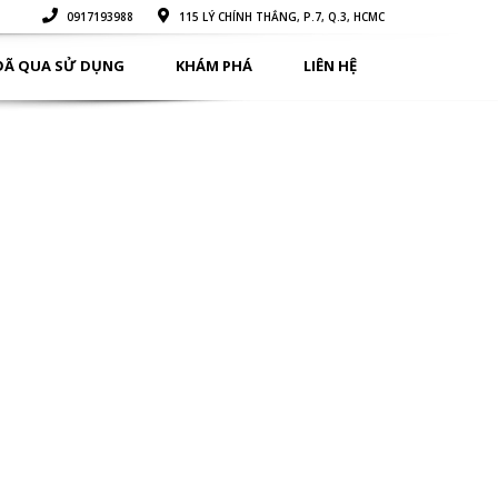
0917193988
115 LÝ CHÍNH THẮNG, P.7, Q.3, HCMC
ĐÃ QUA SỬ DỤNG
KHÁM PHÁ
LIÊN HỆ